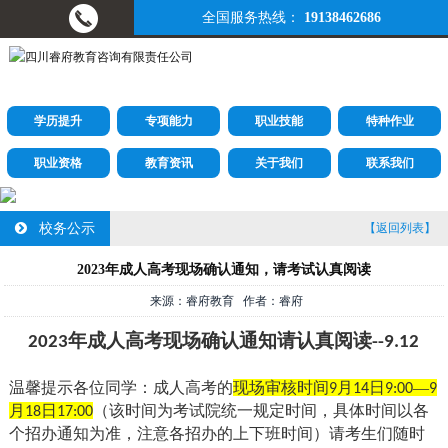
全国服务热线：
19138462686
学历提升
专项能力
职业技能
特种作业
职业资格
教育资讯
关于我们
联系我们
校务公示
【返回列表】
2023年成人高考现场确认通知，请考试认真阅读
来源：睿府教育 作者：睿府
年成人高考现场确认通知请认真阅读
2023
--9.12
温馨提示各位同学：成人高考的
现场审核时间
月
日
—
9
14
9:00
9
月
日
（该时间为考试院统一规定时间，具体时间以各
18
17:00
个招办通知为准，注意各招办的上下班时间）请考生们随时