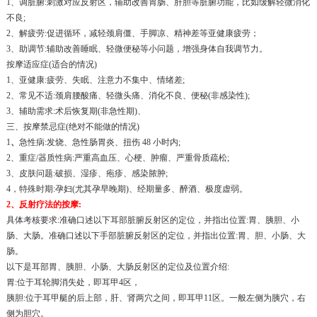
1、调脏腑:刺激对应反射区，辅助改善胃肠、肝胆等脏腑功能，比如缓解轻微消化
不良;
2、解疲劳:促进循环，减轻颈肩僵、手脚凉、精神差等亚健康疲劳；
3、助调节:辅助改善睡眠、轻微便秘等小问题，增强身体自我调节力。
按摩适应症(适合的情况)
1
、
亚健康:疲劳、失眠、注意力不集中、情绪差;
2
、
常见不适:颈肩腰酸痛、轻微头痛、消化不良、便秘(非感染性);
3
、
辅助需求:术后恢复期(非急性期)、
三、按摩禁忌症(绝对不能做的情况)
1
、
急性病:发烧、急性肠胃炎、扭伤 48 小时内;
2
、
重症/器质性病:严重高血压、心梗、肿瘤、严重骨质疏松;
3
、
皮肤问题:破损、湿疹、疱疹、感染脓肿;
4，
特殊时期:孕妇(尤其孕早晚期)、经期量多、醉酒、极度虚弱。
2、反射疗法的按摩:
具体考核要求:准确口述以下耳部脏腑反射区的定位，并指出位置:胃、胰胆、小
肠、大肠。准确口述以下手部脏腑反射区的定位，并指出位置:胃、胆、小肠、大
肠。
以下是耳部胃、胰胆、小肠、大肠反射区的定位及位置介绍:
胃:位于耳轮脚消失处，即耳甲4区，
胰胆:位于耳甲艇的后上部，肝、肾两穴之间，即耳甲11区。一般左侧为胰穴，右
侧为胆穴。