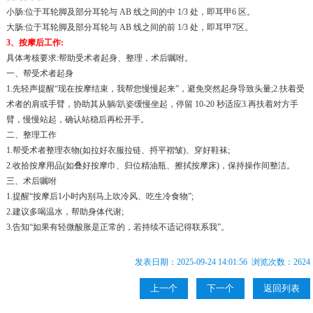
小肠:位于耳轮脚及部分耳轮与 AB 线之间的中 1/3 处，即耳甲6 区。
大肠:位于耳轮脚及部分耳轮与 AB 线之间的前 1/3 处，即耳甲7区。
3、按摩后工作:
具体考核要求:帮助受术者起身、整理，术后嘱咐。
一、帮受术者起身
1.先轻声提醒“现在按摩结束，我帮您慢慢起来”，避免突然起身导致头量;2.扶着受
术者的肩或手臂，协助其从躺/趴姿缓慢坐起，停留 10-20 秒适应3.再扶着对方手
臂，慢慢站起，确认站稳后再松开手。
二、整理工作
1.帮受术者整理衣物(如拉好衣服拉链、捋平褶皱)、穿好鞋袜;
2.收拾按摩用品(如叠好按摩巾、归位精油瓶、擦拭按摩床)，保持操作间整洁。
三、术后嘱咐
1.提醒“按摩后1小时内别马上吹冷风、吃生冷食物”;
2.建议多喝温水，帮助身体代谢;
3.告知“如果有轻微酸胀是正常的，若持续不适记得联系我”。
发表日期：2025-09-24 14:01:56 浏览次数：
2624
上一个
下一个
返回列表